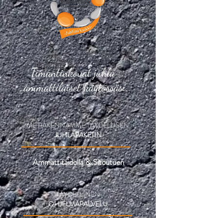
Timantinkovat juhla-
ammattilaiset käytössäsi.
ME RAKENNAMME TÄYDELLISEN
JUHLAPAKETIN
Ammattitaidolla & Sitoutuen
TÄYDELLINEN
OHJELMAPALVELU