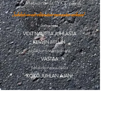
• Motivointi- ja TYKY-päivät
Juhlat ovat elämäsi parasta aikaa!
Jotta Sinä
VOIT NAUTTIA JUHLASTA
KEVYIN MIELIN
,
juhlakoordinaattorimme
VASTAA
juhlakokonaisuudesta
KOKO JUHLAN AJAN!
juhlatykit@gmail.com
PÄIVI
040 488 9095